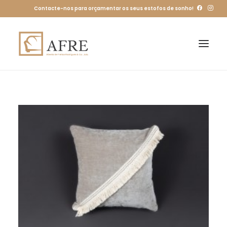
Contacte-nos para orçamentar os seus estofos de sonho!
HOME
SOBRE
LOJA
CONTACTOS