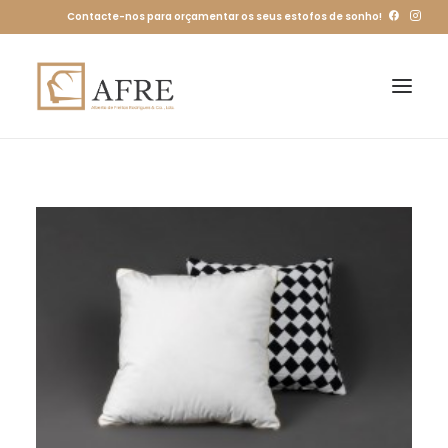
Contacte-nos para orçamentar os seus estofos de sonho!
HOME
SOBRE
LOJA
CONTACTOS